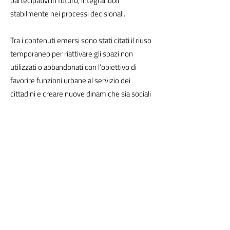
partecipativi in futuro, integrandoli
stabilmente nei processi decisionali.
Tra i contenuti emersi sono stati citati il riuso
temporaneo per riattivare gli spazi non
utilizzati o abbandonati con l’obiettivo di
favorire funzioni urbane al servizio dei
cittadini e creare nuove dinamiche sia sociali
che economiche positive. È stata inoltre
sottolineata la distinzione tra interventi
strategici su scala urbana e azioni locali più
operative.