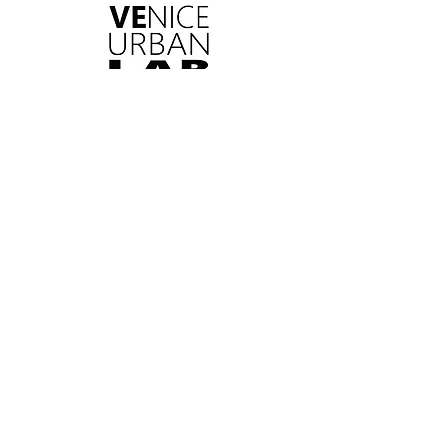
CONTATTACI
UNISCITI A NOI
Tutti i diritti riservati. I marchi citati appartengono ai
legittimi proprietari.
Privacy policy
Statuto
Seguici su