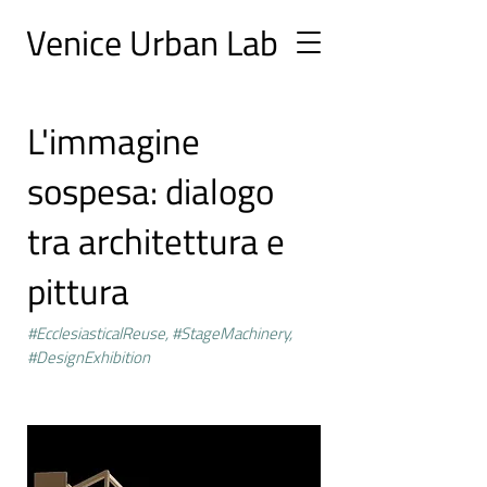
Ve
nice Urban
Lab
L'immagine
sospesa: dialogo
tra architettura e
pittura
#EcclesiasticalReuse, #StageMachinery,
#DesignExhibition