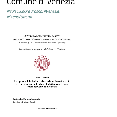
Comune di Venezia
#IsoleDiCaloreUrbano, #Venezia,
#EventiEstremi