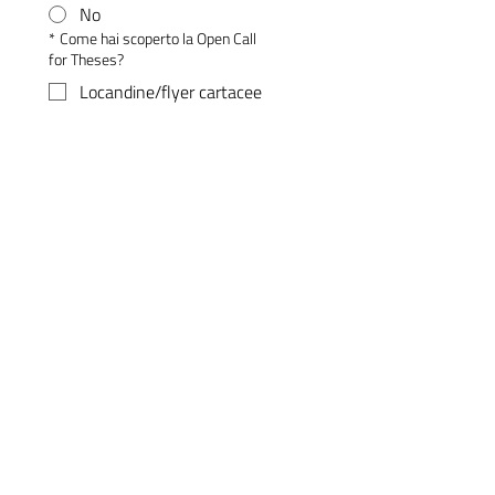
No
*
Come hai scoperto la Open Call
for Theses?
Locandine/flyer cartacee
Instagram
Linkedin
Sito web
Università
Passaparola/conoscenti
Altro
Successiva