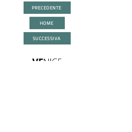
PRECEDENTE
HOME
SUCCESSIVA
CONTATTACI
UNISCITI A NOI
Tutti i diritti riservati. I marchi citati appartengono ai