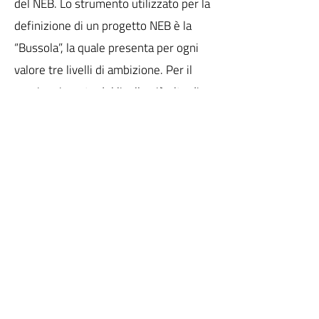
del NEB. Lo strumento utilizzato per la
definizione di un progetto NEB è la
“Bussola”, la quale presenta per ogni
valore tre livelli di ambizione. Per il
raggiungimento del livello più alto di
ambizione, il progetto di tesi si
compone di spazi pubblici per la
comunità e privati per l’abitare,
progettati in modo da incentivare il mix
sociale e generazionale, il
coinvolgimento dei cittadini nella fase
decisionale, il coinvolgimento
transdisciplinare e il multilivello per
poter realizzare un progetto
esemplare per Venezia e replicabile in